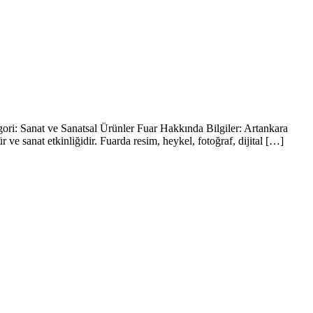
gori: Sanat ve Sanatsal Ürünler Fuar Hakkında Bilgiler: Artankara
r ve sanat etkinliğidir. Fuarda resim, heykel, fotoğraf, dijital […]