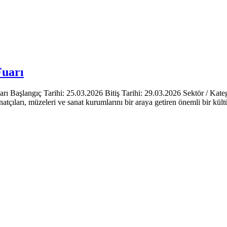
Fuarı
rı Başlangıç Tarihi: 25.03.2026 Bitiş Tarihi: 29.03.2026 Sektör / Kate
atçıları, müzeleri ve sanat kurumlarını bir araya getiren önemli bir kültü