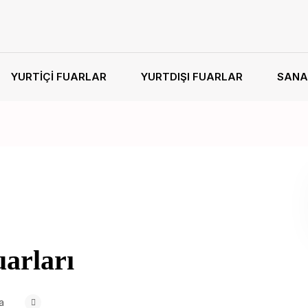
YURTIÇI FUARLAR
YURTDIŞI FUARLAR
SANA
uarları
a