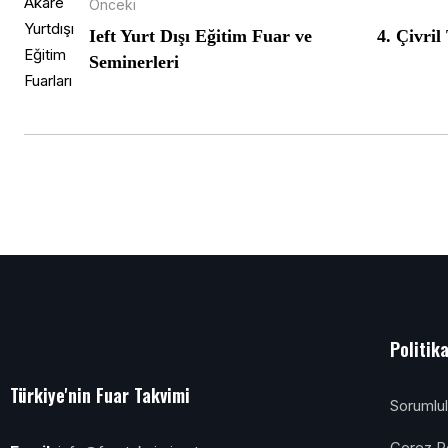
Önceki
Ieft Yurt Dışı Eğitim Fuar ve
4. Çivril
Seminerleri
Politik
Türkiye'nin Fuar Takvimi
Sorumlu
Çerez Po