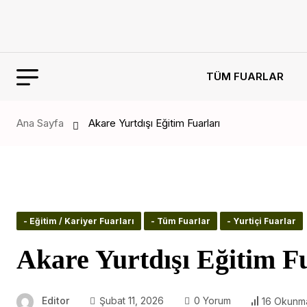
TÜM FUARLAR
Ana Sayfa
Akare Yurtdışı Eğitim Fuarları
- Eğitim / Kariyer Fuarları
- Tüm Fuarlar
- Yurtiçi Fuarlar
Akare Yurtdışı Eğitim F
Editor
Şubat 11, 2026
0 Yorum
16 Okunm