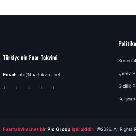
Politik
Türkiye'nin Fuar Takvimi
Sorumlu
Çerez Po
Email:
info@fuartakvimi.net
Gizlilik P
Kullanım 
Fuartakvimi.net bir
Pio Group
İştirakidir.
@2026. All Rights 