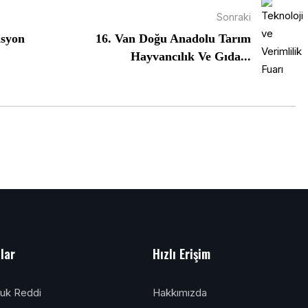
Sonraki
asyon
16. Van Doğu Anadolu Tarım
Hayvancılık Ve Gıda...
alar
Hızlı Erişim
luk Reddi
Hakkımızda