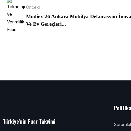
Önceki
Modiex’26 Ankara Mobilya Dekorasyon İnov
Ve Ev Gereçleri...
Politik
Türkiye'nin Fuar Takvimi
Sorumlu