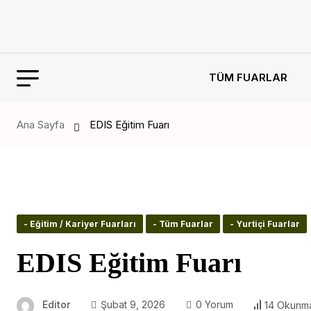
TÜM FUARLAR
Ana Sayfa
EDIS Eğitim Fuarı
- Eğitim / Kariyer Fuarları
- Tüm Fuarlar
- Yurtiçi Fuarlar
EDIS Eğitim Fuarı
Editor
Şubat 9, 2026
0 Yorum
14 Okunm