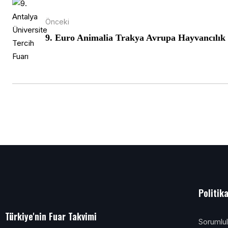
Önceki
9. Euro Animalia Trakya Avrupa Hayvancılık S
Politik
Türkiye'nin Fuar Takvimi
Sorumlu