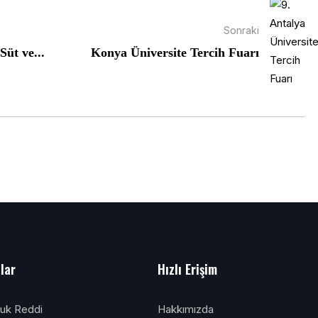
Sonraki
üt ve...
Konya Üniversite Tercih Fuarı
alar
Hızlı Erişim
luk Reddi
Hakkımızda