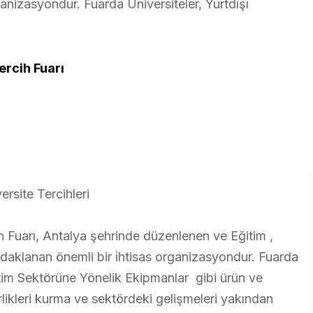
rganizasyondur. Fuarda Üniversiteler, Yurtdışı
ercih Fuarı
rsite Tercihleri
h Fuarı, Antalya şehrinde düzenlenen ve Eğitim ,
odaklanan önemli bir i̇htisas organizasyondur. Fuarda
Eğitim Sektörüne Yönelik Ekipmanlar gibi ürün ve
irlikleri kurma ve sektördeki gelişmeleri yakından