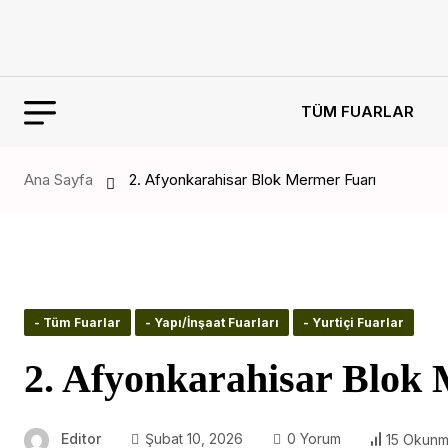
TÜM FUARLAR
Ana Sayfa
2. Afyonkarahisar Blok Mermer Fuarı
- Tüm Fuarlar
- Yapı/İnşaat Fuarları
- Yurtiçi Fuarlar
2. Afyonkarahisar Blok
Editor
Şubat 10, 2026
0 Yorum
15 Okun